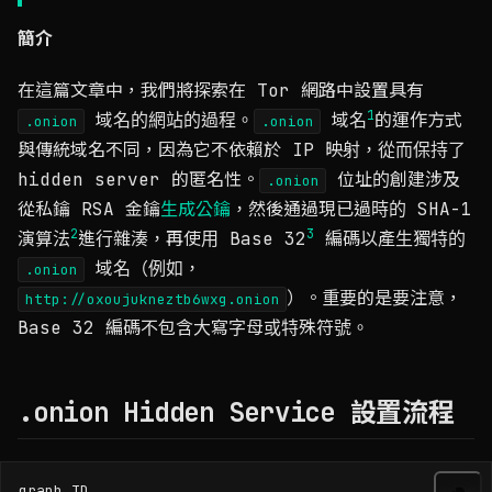
簡介
在這篇文章中，我們將探索在 Tor 網路中設置具有
1
域名的網站的過程。
域名
的運作方式
.onion
.onion
與傳統域名不同，因為它不依賴於 IP 映射，從而保持了
hidden server 的匿名性。
位址的創建涉及
.onion
從私鑰 RSA 金鑰
生成公鑰
，然後通過現已過時的 SHA-1
2
3
演算法
進行雜湊，再使用 Base 32
編碼以產生獨特的
域名（例如，
.onion
）。重要的是要注意，
http://oxoujukneztb6wxg.onion
Base 32 編碼不包含大寫字母或特殊符號。
.onion Hidden Service 設置流程
graph TD
