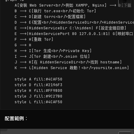
    A[安裝 Web Server<br/>例如 XAMPP, Nginx] --> B[下載 T
    B --> C[執行 tor.exe<br/>初始化 Tor]

    C --> D[創建 torrc<br/>配置檔案]

    D --> E{配置<br/>HiddenServiceDir<br/>HiddenService
    E -->|HiddenServiceDir C:\hidden| F[設定金鑰目錄]

    E -->|HiddenServicePort 80 127.0.0.1:81| G[映射埠口]
    F --> H[重啟 Tor]

    G --> H

    H --> I[Tor 生成<br/>Private Key]

    I --> J[Tor 創建<br/>.onion 位址]

    J --> K[在 HiddenServiceDir<br/>找到 hostname]

    K --> L[Hidden Service 啟動！<br/>yoursite.onion]

    style A fill:#4CAF50

    style D fill:#2196F3

    style H fill:#FF9800

    style J fill:#9C27B0

配置範例
：