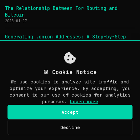
The Relationship Between Tor Routing and
Bitcoin
2018-01-17
Generating .onion Addresses: A Step-by-Step
Guide (Tor v2 & v3)
2018-01-24
Exploring Bitcoin-Related Websites in the Tor
🍪 Cookie Notice
Network
2018-01-20
We use cookies to analyze site traffic and
optimize your experience. By accepting, you
Configuring Tor v3 Hidden Services and SSH
consent to our use of cookies for analytics
Connections
purposes.
Learn more
2020-03-11
Accept
Decline
© Copyright 2026 Awesome Doge. Last updated: March 30, 2026.
EN