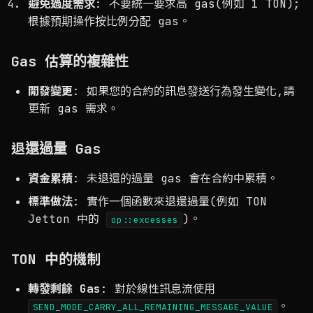
避免過度需求
: 不要統一要求高 gas(例如 1 TON);
根據預期操作按比例分配 gas。
Gas 估算的複雜性
開發變更
: 如果您的合約的訊息發送行為發生變化,請
更新 gas 需求。
退還過量 Gas
資金累積
: 未退還的過量 gas 會在合約中累積。
標準做法
: 實作一個函數來退還過量(例如 TON
Jetton 中的
)。
op::excesses
TON 中的機制
轉發剩餘 Gas
: 對於線性訊息流使用
。
SEND_MODE_CARRY_ALL_REMAINING_MESSAGE_VALUE