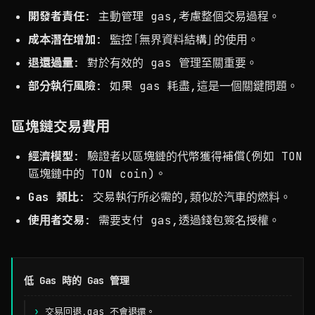
開發者責任
: 主動管理 gas,考慮整個交易過程。
成本潛在增加
: 監控「無界資料結構」的使用。
退還過量
: 對於有效的 gas 管理至關重要。
部分執行風險
: 如果 gas 耗盡,這是一個關鍵問題。
區塊鏈交易費用
經濟模型
: 驗證者以區塊鏈的代幣獲得補償(例如 TON
區塊鏈中的 TON coin)。
Gas 類比
: 交易執行所必需的,類似於汽車的燃料。
使用者交易
: 需要支付 gas,透過錢包簽名授權。
低 Gas 時的 Gas 管理
方面
交易回退,gas 不會退還。