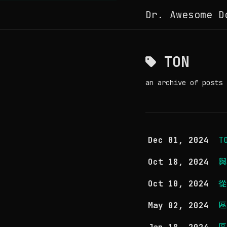
Dr. Awesome D
TON
an archive of posts 
Dec 01, 2024
T
Oct 18, 2024
與
Oct 10, 2024
從
May 02, 2024
區