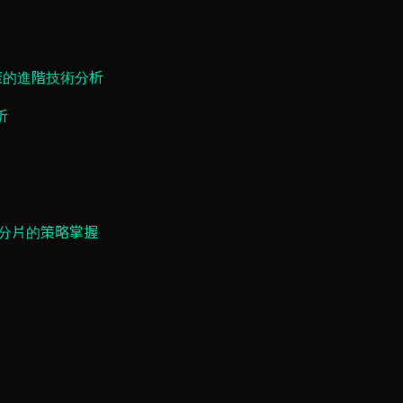
t 覆蓋的進階技術分析
析
動態分片的策略掌握