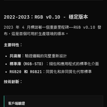
2022-2023：RGB v0.10 - 穩定版本
2023 年 4 月標誌著一個重要里程碑——RGB v0.10 發
布，這是首個可用於生產環境的版本。
主要特性：
共識層
：驗證邏輯的完整重新設計
標準庫（RGB-STD）
：錢包和應用程式的標準化介面
RGB20 和 RGB21
：同質化和非同質化代幣標準
技術創新：
客戶端驗證
特性