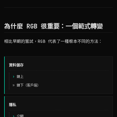
為什麼 RGB 很重要：一個範式轉變
相比早期的嘗試，RGB 代表了一種根本不同的方法：
資料儲存
方面
鏈上
染色幣 / Omni
鏈下（客戶端）
RGB
隱私
公開