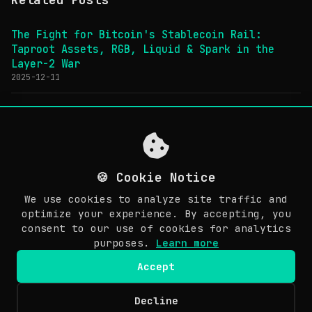
The Fight for Bitcoin's Stablecoin Rail:
Taproot Assets, RGB, Liquid & Spark in the
Layer-2 War
2025-12-11
The Evolution of Bitcoin's OP_RETURN Function
and Its Impact on Asset Tokenization
2023-12-21
🍪 Cookie Notice
The Complete Guide to TON Blockchain:
Architecture, Tokens, and Ecosystem
We use cookies to analyze site traffic and
2024-12-01
optimize your experience. By accepting, you
consent to our use of cookies for analytics
Lightning Network White Paper (繁中)
purposes.
Learn more
2018-11-11
Accept
Decline
© Copyright 2026 Awesome Doge. Last updated: March 30, 2026.