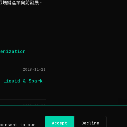
動區塊鏈產業向前發展。
kenization
2018-11-11
, Liquid & Spark
2018-01-20
Accept
Decline
consent to our