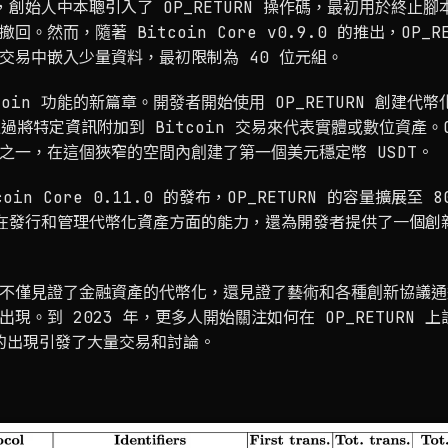
早期，創始人中本聰引入了 OP_RETURN 操作碼，最初用於終止
。然而，隨著 Bitcoin Core v0.9.0 的推出，OP_R
交易中嵌入少量資料，最初限制為 40 位元組。
coin 功能的新篇章。開發者開始使用 OP_RETURN 創建代
s，通過將特定資訊附加到 Bitcoin 交易來代表實體或數位資產。O
之一，在這個狹窄的空間內創建了第一個美元穩定幣 USDT。
coin Core 0.11.0 的發布，OP_RETURN 的容量擴展
in 在發行和管理代幣化資產方面的能力，還為開發者提供了一個
不僅見證了金融資產的代幣化，還見證了藝術和各種創新協議通過 O
的出現。到 2023 年，更多人開始關注如何在 OP_RETURN 上
）的出現引發了大量交易和討論。