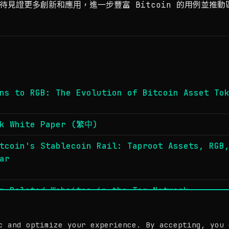
待見證更多創新和應用，進一步豐富 Bitcoin 的用例並推
ns to RGB: The Evolution of Bitcoin Asset To
rk White Paper (繁中)
tcoin's Stablecoin Rail: Taproot Assets, RGB
ar
n-Related Websites in the Tor Network
c and optimize your experience. By accepting, you 