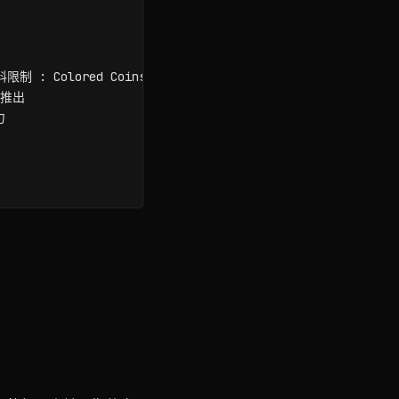
限制 : Colored Coins 和 Omni Layer 出現

幣推出


